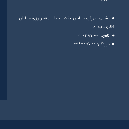
نشانی: تهران، خیابان انقلاب خیابان فخر رازی،خیابان
نظری، پ 81
تلفن: 02163870000
دورنگار: 02163877102