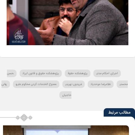
اجرای احکام مدنی
پژوهشکده حقوق
پژوهشکده حقوق و قانون ایران
حسن
محسنی
غلامرضا موحدیان
فریدون نهرینی
ممنوع الخدمات کردن محکوم علیه
هانی
حاجیان
مطالب مرتبط
1405/05/04