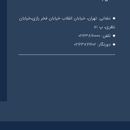
نشانی: تهران، خیابان انقلاب خیابان فخر رازی،خیابان
نظری، پ 81
تلفن: 02163870000
دورنگار: 02163877102