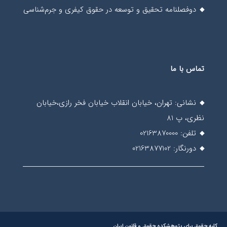
دوفصلنامه تحقیق و توسعه در حقوق کیفری و جرم‌شناسی
تماس با ما
نشانی: تهران، خیابان انقلاب خیابان فخر رازی،خیابان
نظری، پ 81
تلفن: 02163870000
دورنگار: 02163877102
کلیه حقوق برای پژوهشکده حقوق و قانون ایران