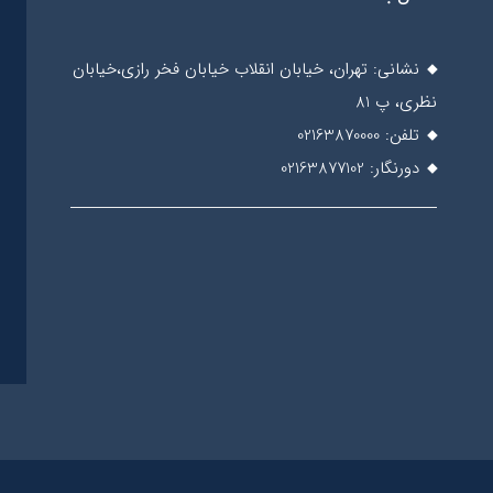
نشانی: تهران، خیابان انقلاب خیابان فخر رازی،خیابان
نظری، پ 81
تلفن: 02163870000
دورنگار: 02163877102