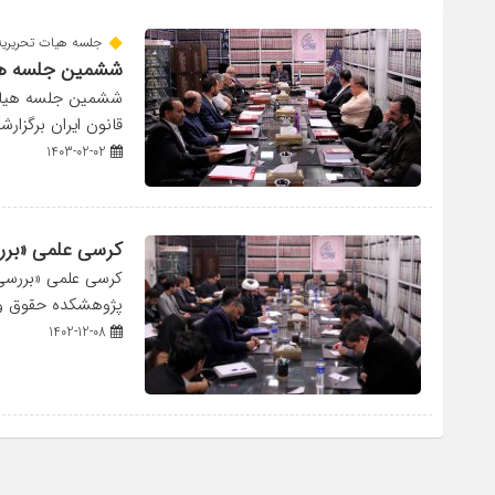
جلسه هیات تحریریه د
ششمین جلسه هیات
ششمین جلسه هیات 
قانون ایران برگزارشد. در
1403-02-02
کرسی علمی «برر
کرسی علمی «بررسی 
پژوهشکده حقوق و ق
1402-12-08