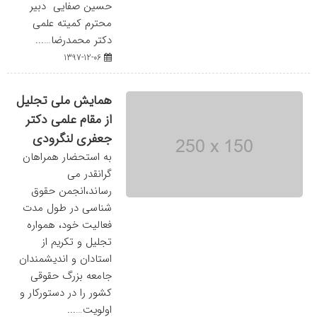
حسین صفایی دبیر
محترم کمیته علمی
دکتر محمدرضا…...
1397-12-06
همایش ملی تجلیل
از مقام علمی دکتر
جعفری لنگرودی
به استحضار همراهان
گرانقدر می
رساند،انجمن حقوق
شناسی در طول مدت
فعالیت خود، همواره
تجلیل و تکریم از
استادان و اندیشمندان
جامعه بزرگ حقوقی
کشور را در دستورکار و
اولویت…...