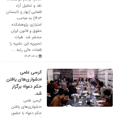
نقد و تحلیل آراء
قضایی (بهار و تابستان
۱۴۰۳) به صاحب
امتیازی پژوهشکده
حقوق و قانون ایران
منتشر شد. هیات
تحریریه این نشریه را
قضات عالی رتبه…...
1403-07-01
کرسی علمی
«دشواری‌های یافتن
حکم دعوا» برگزار
شد.
کرسی علمی
«دشواری‌های یافتن
حکم دعوا» با حضور