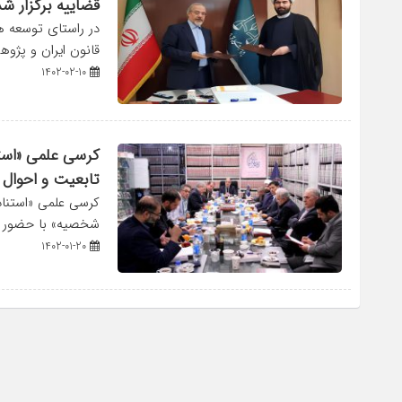
قضاییه برگزار شد
در راستای توسعه 
قانون ایران و پژو
1402-02-10
کرسی علمی «استن
تابعیت و احوال 
کرسی علمی «استناد 
شخصیه» با حضور اع
1402-01-20