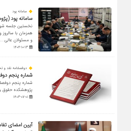
سامانه پود
سامانه پود (پژو
نخستین جلسه شورا
همزمان با سالروز و
و مسئولان عالی…..
1404-10-13
دوفصلنامه نقد و تحل
شماره پنجم دوفص
پژوهشکده حقوق و ق
1403-07-01
آیین امضای تفاه