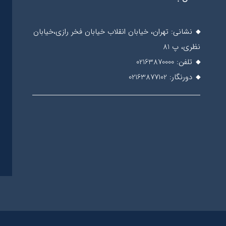
نشانی: تهران، خیابان انقلاب خیابان فخر رازی،خیابان
نظری، پ 81
تلفن: 02163870000
دورنگار: 02163877102