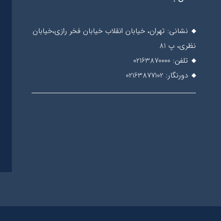
نشانی: تهران، خیابان انقلاب خیابان فخر رازی،خیابان
نظری، پ 81
تلفن: 02163870000
دورنگار: 02163877102