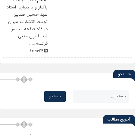
به قلم دکتر سیامک
پاکباز و با دیباچه استاد
سید حسین صفایی
توسط انتشارات میزان
در ۸۱۶ صفحه منتشر
شد. قانون مدنی
فرانسه…...
1400-11-24
جستجو
آخرین مطالب