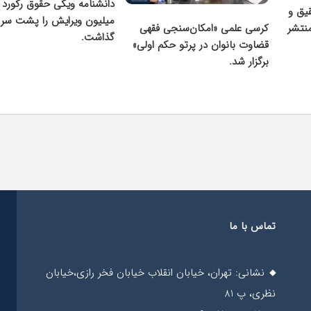
دانشنامه ویکی حقوق رکورد نیم
میلیون ویرایش را پشت سر
سنجی فقهی
تقدیر رئیس‌جمهور از
گذاشت.
تو حکم اولی»
جامع اقدام‌پژوهی ح
قضایی» و تشریح اول
پروژه
تماس با ما
نشانی: تهران، خیابان انقلاب خیابان فخر رازی،خیابان
نظری، پ 81