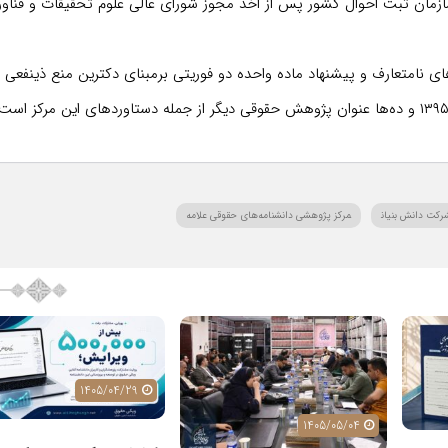
جام ۴ پروژه پژوهشی برای سازمان ثبت احوال کشور پس از اخذ مجوز شورای عالی علوم تحقیقات و فنا
 نامتعارف و پیشنهاد ماده واحده دو فوریتی برمبنای دکترین منع ذینفعی د
رکت دانش بنیان
مرکز پژوهشی دانشنامه‌های حقوقی علامه
1405/04/29
1405/04/27