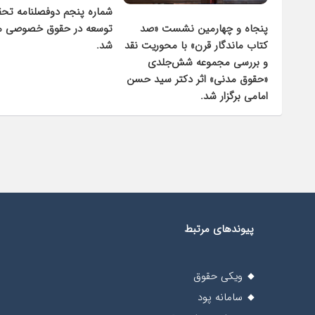
شماره پنجم دوفصلنامه تحقیق و
توسعه در حقوق خصوصی منتشر
 نشست «صد
کرسی علمی «امکان‌
شد.
 با محوریت نقد
قضاوت بانوان در پر
شش‌جلدی
برگزار شد.
دکتر سید حسن
پیوندهای مرتبط
ویکی حقوق
سامانه پود