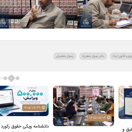
 و قانون ایران
دکتر رسول جعفریان
رسول جعفریان
1405/04/29
1405/05/04
دانشنامه ویکی حقوق رکورد 
یق و