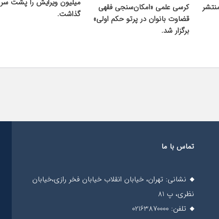
میلیون ویرایش را پشت سر
نتشر
کرسی علمی «امکان‌سنجی فقهی
گذاشت.
قضاوت بانوان در پرتو حکم اولی»
برگزار شد.
تماس با ما
نشانی: تهران، خیابان انقلاب خیابان فخر رازی،خیابان
نظری، پ 81
تلفن: 02163870000