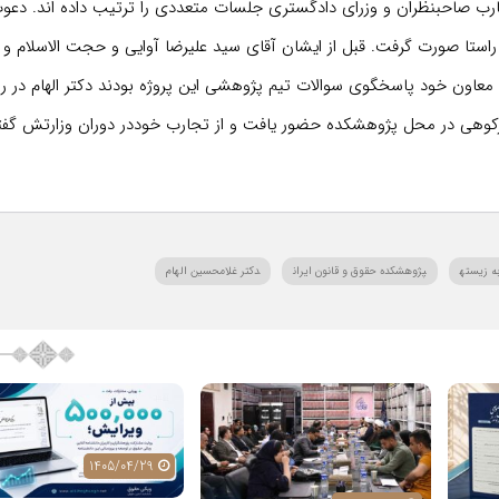
رب صاحبنظران و وزرای دادگستری جلسات متعددی را ترتیب داده اند. دعو
 راستا صورت گرفت. قبل از ایشان آقای سید علیرضا آوایی و حجت الاسلام و
ون خود پاسخگوی سوالات تیم پژوهشی این پروژه بودند‌ دکتر الهام در رو
بدالعلی میرکوهی در محل پژوهشکده حضور یافت و از تجارب خوددر دوران وزارتش گفت
ه زیسته
پژوهشکده حقوق و قانون ایران
دکتر غلامحسین الهام
1405/04/29