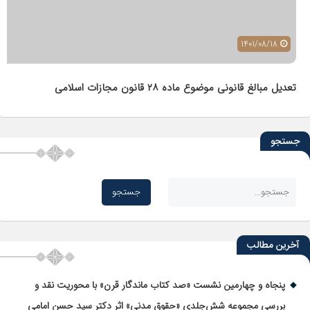
1401/08/18
تعدیل مبالغ قانونی موضوع ماده ٢٨ قانون مجازات اسلامی
جستجو
آخرین مطالب
پنجاه و چهارمین نشست «صد کتاب ماندگار قرن» با محوریت نقد و
بررسی مجموعه شش‌جلدی «حقوق مدنی» اثر دکتر سید حسن امامی