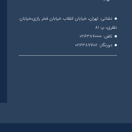
نشانی: تهران، خیابان انقلاب خیابان فخر رازی،خیابان
نظری، پ 81
تلفن: 02163870000
دورنگار: 02163877102