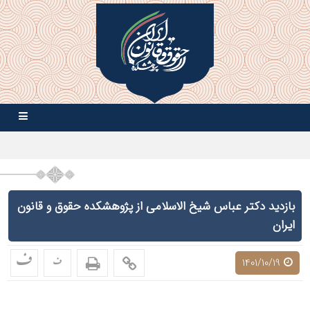
بازدید دکتر عباس شیخ الاسلامی از پژوهشکده حقوق و قانون
ایران
ف
ف
1401/10/19