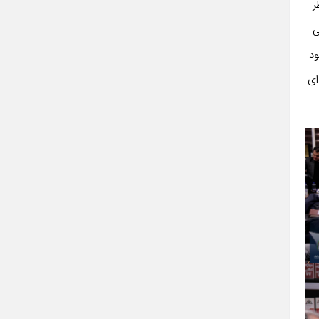
ر
ی
ود
ای