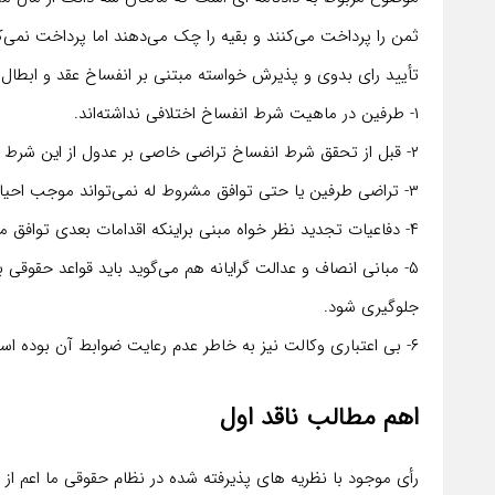
ثمن را پرداخت می‌کنند و بقیه را چک می‌دهند اما پرداخت نمی‌
تأیید رای بدوی و پذیرش خواسته مبتنی بر انفساخ عقد و ابطال
۱- طرفین در ماهیت شرط انفساخ اختلافی نداشته‌اند.
۲- قبل از تحقق شرط انفساخ تراضی خاصی بر عدول از این شرط نبوده است.
۳- تراضی طرفین یا حتی توافق مشروط له نمی‌تواند موجب احیای قرارداد منحل شده باشد.
۴- دفاعیات تجدید نظر خواه مبنی براینکه اقدامات بعدی توافق مستقل و جداگانه‌ای بوده یا نه ؟ امری خارج از خواسته بوده است
۵- مبانی انصاف و عدالت گرایانه هم می‌گوید باید قواعد حقوقی 
جلوگیری شود.
۶- بی اعتباری وکالت نیز به خاطر عدم رعایت ضوابط آن بوده است.
اهم مطالب ناقد اول
رأی موجود با نظریه های پذیرفته شده‌ در نظام حقوقی ما اعم ا