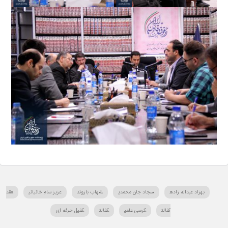
بهزاد عبداله زاده
سجاد جان محمدی
شهاب بازوند
عزیز سام خانیانی
عقد
کفالت
کرسی علمی
کفالت
کفیل حرفه ای