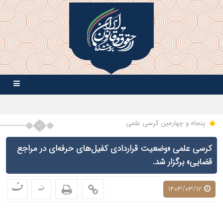
پنجاه و چهارمین کرسی علمی
کرسی علمی «وضعیت قراردادی کفیل‌های حرفه‌ای در مراجع
قضایی» برگزار شد.
ف
ف
1403/03/12