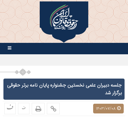
جلسه دبیران علمی نخستین جشنواره پایان نامه برتر حقوقی
برگزار شد
ف
ف
1403/07/08