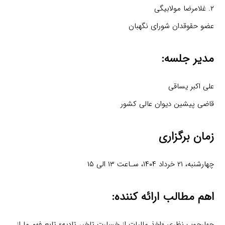
۲. غلامرضا مولابیگی
عضو حقوقدان شورای نگهبان
مدیر جلسه:
علی اکبر یساقی
قاضی پیشین دیوان عالی کشور
زمان برگزاری
چهارشنبه، ۲۱ خرداد ۱۴۰۴، سـاعت ۱۳ الی ۱۵
اهم مطالب ارائه کننده:
چهارچوب نظری «اخذ مالیات از خسارت تاخیر تادیه» تابع فهم ما از