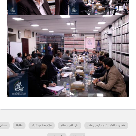
خسارت تاخیر تادیه کرسی علمی
علی اکبر یساقی
غلامرضا مولابیگی
مالیات
مسلم