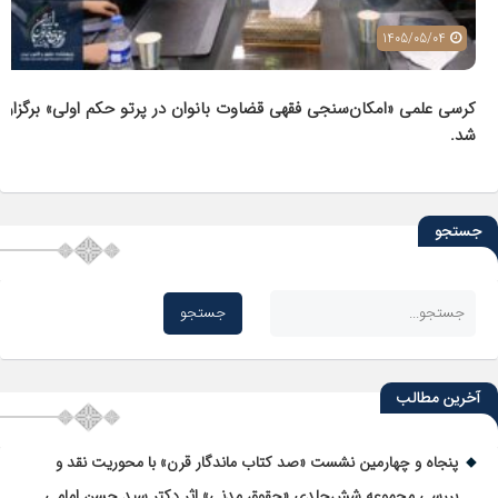
1405/05/04
کرسی علمی «امکان‌سنجی فقهی قضاوت بانوان در پرتو حکم اولی» برگزار
شد.
جستجو
آخرین مطالب
پنجاه و چهارمین نشست «صد کتاب ماندگار قرن» با محوریت نقد و
بررسی مجموعه شش‌جلدی «حقوق مدنی» اثر دکتر سید حسن امامی