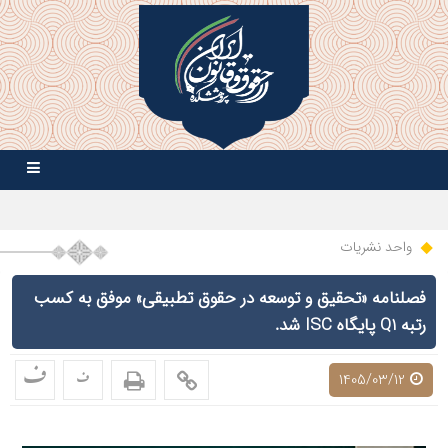
واحد نشریات
فصلنامه «تحقیق و توسعه در حقوق تطبیقی» موفق به کسب
رتبه Q1 پایگاه ISC شد.
ف
ف
1405/03/12