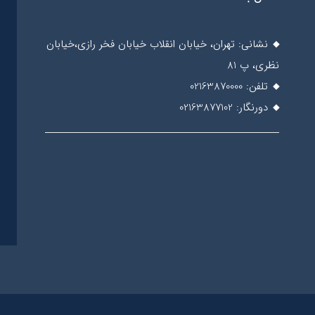
نشانی: تهران، خیابان انقلاب خیابان فخر رازی،خیابان
نظری، پ 81
تلفن: 02163870000
دورنگار: 02163877102