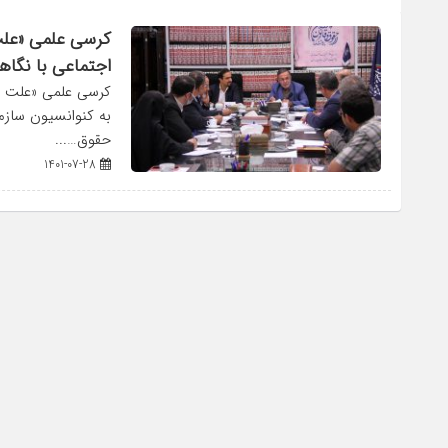
کرسی علمی «علت 
اجتماعی با نگاهی
کرسی علمی «علت شن
به کنوانسیون سازم
حقوق…...
1401-07-28