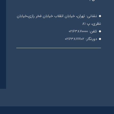
نشانی: تهران، خیابان انقلاب خیابان فخر رازی،خیابان
نظری، پ 81
تلفن: 02163870000
دورنگار: 02163877102