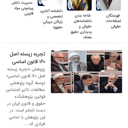
مدیریت دانش
پیرامونی مواد
دانشنامه آنلاین،
قانونی
فهرستگان
شاخه بندی
تخصصی و
اصطلاحات
دانشنامه‌های
رایگان «ویکی
حقوقی
حقوقی و
حقوق»
پدیداری حقوق
مضاف
تجربه زیسته اصل
۱۶۰ قانون اساسی
پژوهش «تجربه زیسته
اصل ۱۶۰ قانون اساسی»
توسط گروه پژوهشی
مطالعات تاثیر اجتماعی
قوانین پژوهشکده
حقوق و قانون ایران در
دست انجام است. در
این پژوهش با تمامی
افرادی که…...